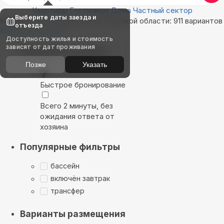
Квартиры
Гостиницы
Дома
Частный сектор
Выберите даты заезда и
Найдём, где остановиться в Томской области: 911 вариантов
отъезда
Показать на карте
Доступность жилья и стоимость
зависят от дат проживания
Выбирайте лучшее
Позже
Указать
Быстрое бронирование
Всего 2 минуты, без
ожидания ответа от
хозяина
Популярные фильтры
бассейн
включён завтрак
трансфер
Варианты размещения