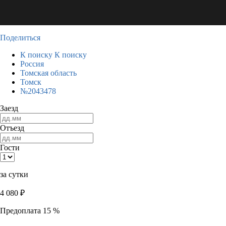
Поделиться
К поиску
К поиску
Россия
Томская область
Томск
№2043478
Заезд
Отъезд
Гости
за сутки
4 080
₽
Предоплата 15 %