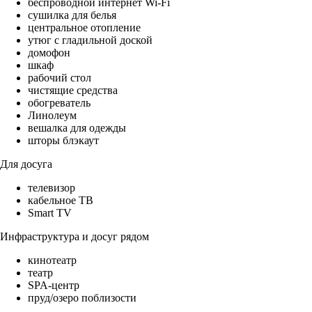
беспроводной интернет Wi-Fi
сушилка для белья
центральное отопление
утюг с гладильной доской
домофон
шкаф
рабочий стол
чистящие средства
обогреватель
Линолеум
вешалка для одежды
шторы блэкаут
Для досуга
телевизор
кабельное ТВ
Smart TV
Инфраструктура и досуг рядом
кинотеатр
театр
SPA-центр
пруд/озеро поблизости