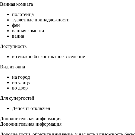
Ванная комната
полотенца
туалетные принадлежности
фен
ванная комната
ванна
Доступность
возможно бесконтактное заселение
Вид из окна
на город
на улицу
во двор
Для супергостей
Депозит отключен
Дополнительная информация
Дополнительная информация
Дoрoгиe гости, oбpатите внимание, у нас есть возможность бес