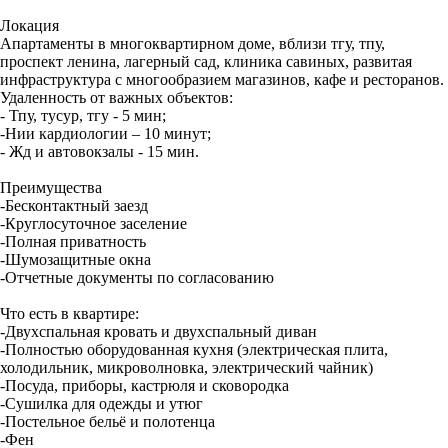
Локация
Апартаменты в многоквартирном доме, вблизи тгу, тпу,
проспект ленина, лагерный сад, клиника савиных, развитая
инфраструктура с многообразием магазинов, кафе и ресторанов.
Удаленность от важных объектов:
- Тпу, тусур, тгу - 5 мин;
-Нии кардиологии – 10 минут;
- Жд и автовокзалы - 15 мин.
Преимущества
-Бесконтактный заезд
-Круглосуточное заселение
-Полная приватность
-Шумозащитные окна
-Отчетные документы по согласованию
Что есть в квартире:
-Двухспальная кровать и двухспальный диван
-Полностью оборудованная кухня (электрическая плита,
холодильник, микроволновка, электрический чайник)
-Посуда, приборы, кастрюля и сковородка
-Сушилка для одежды и утюг
-Постельное бельё и полотенца
-Фен