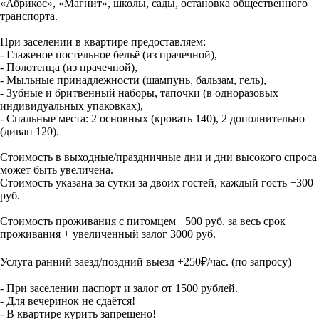
«Абрикос», «Магнит», школы, сады, остановка общественного
транспорта.
При заселении в кваpтире предоставляем:
- Глаженое постельное бельё (из прачечной),
- Полотенца (из прачечной),
- Мыльные принадлежности (шампунь, бальзам, гель),
- Зубные и бритвенный наборы, тапочки (в одноразовых
индивидуальных упаковках),
- Спaльные места: 2 основных (кровать 140), 2 дополнительно
(диван 120).
Стоимость в выходные/праздничные дни и дни высокого спроса
может быть увеличена.
Стоимость указана за сутки за двоих гостей, каждый гость +300
руб.
Стоимость проживания с питомцем +500 руб. за весь срок
проживания + увеличенный залог 3000 руб.
Услуга ранний заезд/поздний выезд +250₽/час. (по запросу)
- При заселении паспорт и залог от 1500 рублей.
- Для вeчeринок не сдаётся!
- В квартире курить запрещено!